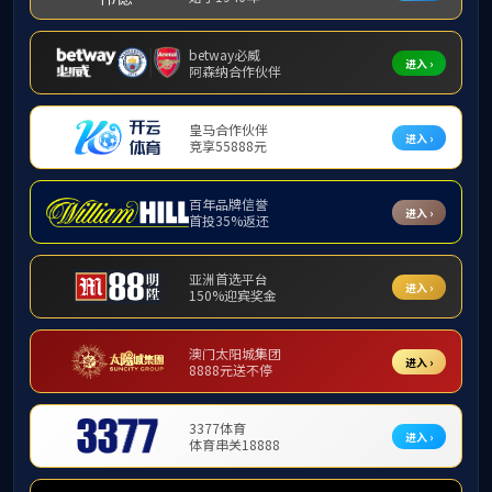
共青团山东科技大学化学与生物工程学院第二次代表大
会顺利召开
发布人：
时间：2025-11-10
浏览：